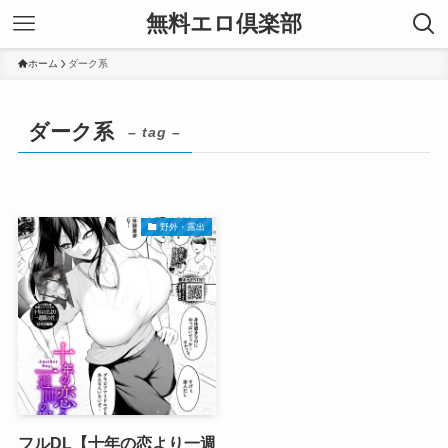
無料エロ倶楽部
ホーム
ダーク系
ダーク系
– tag –
野外・露出
フルDL【十年の恋より一週