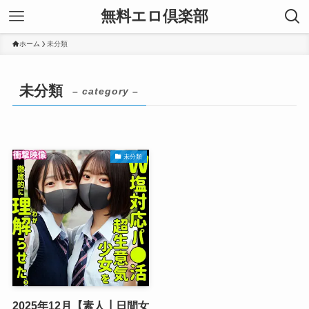
無料エロ倶楽部
ホーム
未分類
未分類
– category –
未分類
2025年12月【素人┃日間女