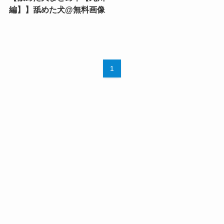
編】】舐めた犬@無料画像
1