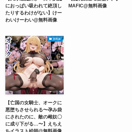
におっぱい吸われて絶頂し
MAFIC@無料画像
たりするわけがない】けー
わいけーわい@無料画像
異種姦
【亡国の女騎士、オークに
悪堕ちさせられる〜孕み袋
にされたのに、敵の雌奴〇
に成り下がる…〜】えちえ
ちイラスト絵師@無料画像