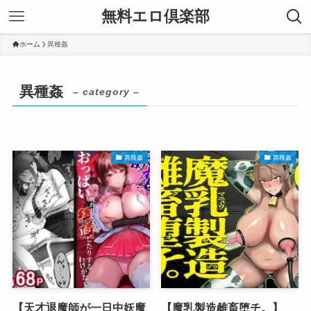
無料エロ倶楽部
ホーム
異種姦
異種姦
– category –
異種姦
異種姦
【天才退魔師が一日中妖魔
【魔乳製造雌畜堕チ。】