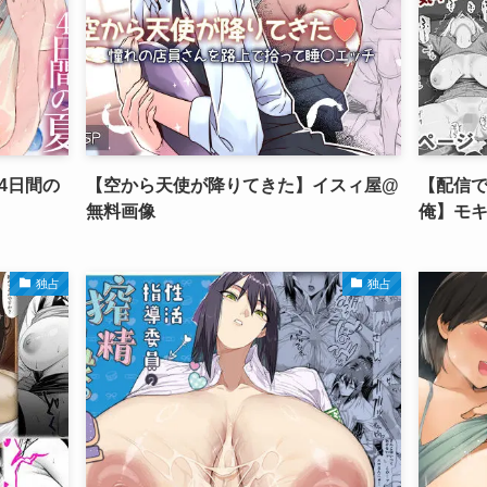
4日間の
【空から天使が降りてきた】イスィ屋@
【配信
無料画像
俺】モ
独占
独占