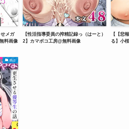
らせメガ
【性活指導委員の搾精記録っ（はーと）
【【悲
無料画像
2】カマボコ工房@無料画像
る】小
独占