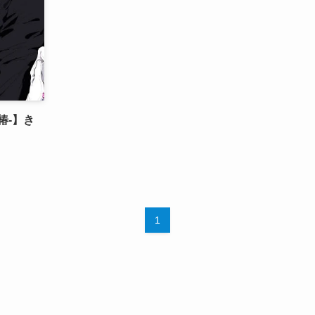
椿-】き
1