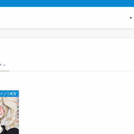
y –
メイド教育