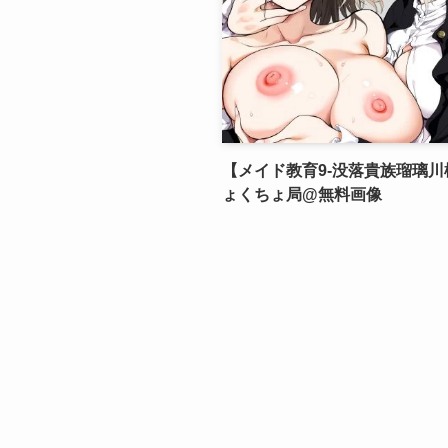
【メイド教育9-没落貴族瑠璃川
ょくちょ局@無料画像