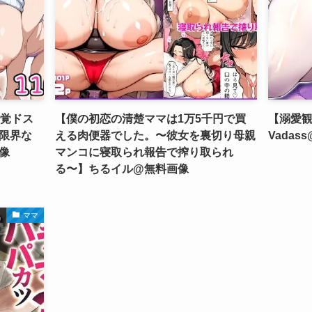
自覚ドス
【僕の初恋の清楚ママは1万5千円で買
【溺愛観
限界な
える肉便器でした。〜彼女を裏切り母親
Vadas
像
マンコに寝取られ報告で搾り取られ
る〜】ちるイル@無料画像
ママ