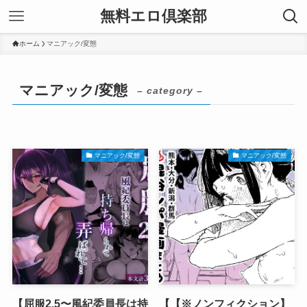
無料エロ倶楽部
ホーム
マニアック/変態
マニアック/変態
– category –
マニアック/変態
マニアック/変態
【屈服2.5〜風紀委員長は持
【【※ノンフィクション】