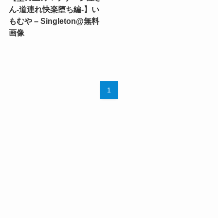
ん‐道連れ快楽堕ち編‐】い
もむや – Singleton@無料
画像
1