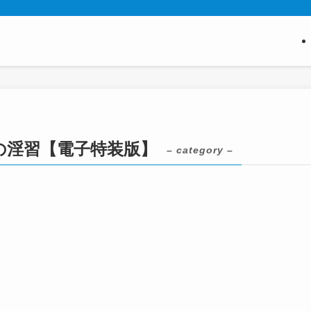
の淫習【電子特装版】
– category –